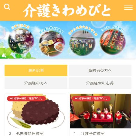
最新記事
高齢者の方へ
介護職の方へ
介護経営の心得
中川修子が綴る「介護ブログ」
中川修子が綴る「介護ブログ」
２．低栄養料理教室
１．介護予防教室