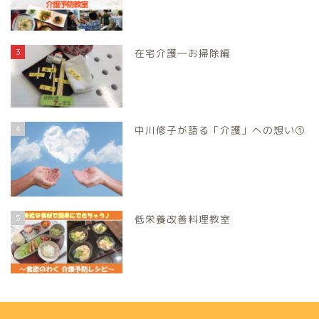
3
在宅介護―お掃除編
4
中川修子が語る「介護」への想い①
5
低栄養改善料理教室