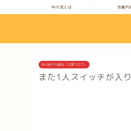
中川流とは
活動内
中川修子が綴る「介護ブログ」
また1人スイッチが入