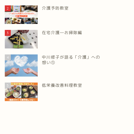
介護予防教室
2
在宅介護―お掃除編
3
中川修子が語る「介護」への
4
想い①
低栄養改善料理教室
5