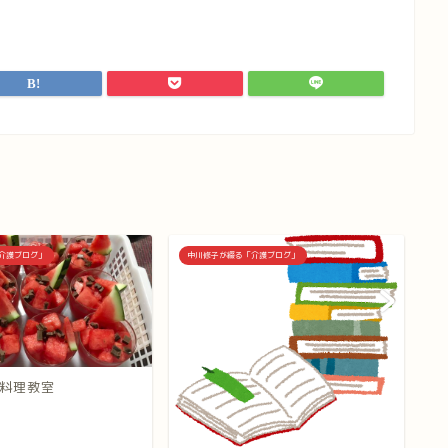
介護ブログ」
中川修子が綴る「介護ブログ」
中
料理教室