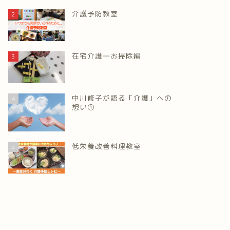
介護予防教室
2
在宅介護―お掃除編
3
中川修子が語る「介護」への
4
想い①
低栄養改善料理教室
5