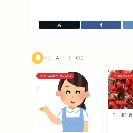
RELATED POST
中川修子が綴る「介護ブログ」
中川修子が綴る「
２，低栄養