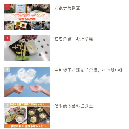
2
介護予防教室
3
在宅介護―お掃除編
4
中川修子が語る「介護」への想い①
5
低栄養改善料理教室