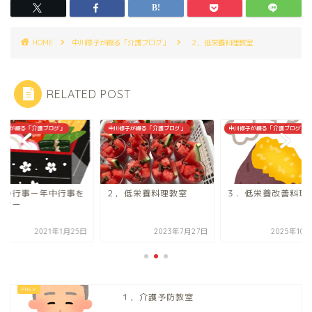
HOME
中川修子が綴る「介護ブログ」
２，低栄養料理教室
RELATED POST
修子が綴る「介護ブログ」
中川修子が綴る「介護ブログ」
中川修子が綴る「介護ブログ」
節の行事ー年中行事を
２，低栄養料理教室
３．低栄養改善料理
しむー
2021年1月25日
2023年7月27日
2025年10
１，介護予防教室