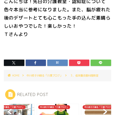
こんにちは！先日の介護教室・認知症について
色々本当に参考になりました。また、脳が疲れた
後のデザートとても心こもった手の込んだ素晴ら
しいおやつでした！楽しかった！
Ｔさんより
HOME
中川修子が綴る「介護ブログ」
３，低栄養改善料理教室
RELATED POST
修子が綴る「介護ブログ」
中川修子が綴る「介護ブログ」
中川修子が綴る「介護ブログ」