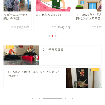
,「ハッピーニューライ
３、私なりのSDGs
１，2025年～「大
東船橋」のお話
時代がやって来る！
2021年11月25日
2021年8月27日
2022年3月
２，子育て支援
４，SDGs（着物・帯リメイクも楽しん
でいます）