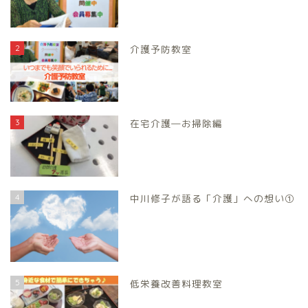
2
介護予防教室
3
在宅介護―お掃除編
4
中川修子が語る「介護」への想い①
5
低栄養改善料理教室