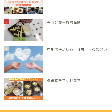
3
在宅介護―お掃除編
4
中川修子が語る「介護」への想い①
5
低栄養改善料理教室