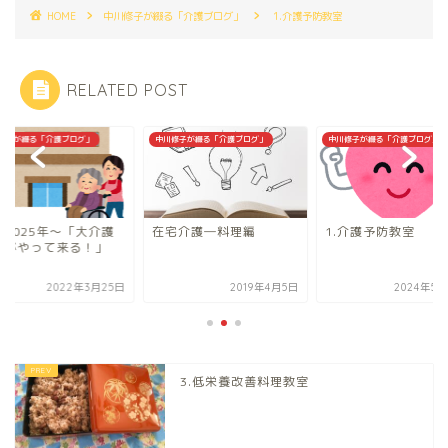
HOME
中川修子が綴る「介護ブログ」
1.介護予防教室
RELATED POST
修子が綴る「介護ブログ」
中川修子が綴る「介護ブログ」
中川修子が綴る「介護ブログ」
，2025年～「大介護
在宅介護―料理編
1.介護予防教室
代がやって来る！」
2022年3月25日
2019年4月5日
2024年5月
3.低栄養改善料理教室