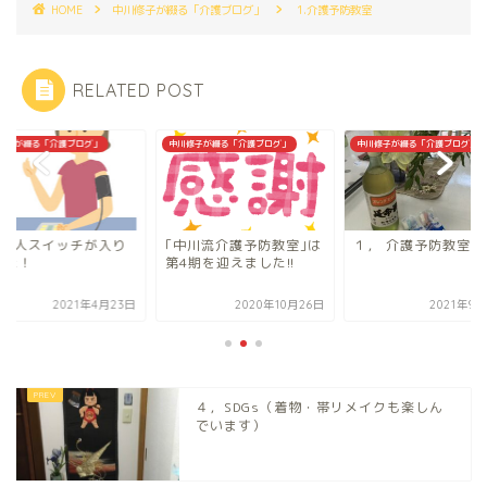
HOME
中川修子が綴る「介護ブログ」
1.介護予防教室
RELATED POST
修子が綴る「介護ブログ」
中川修子が綴る「介護ブログ」
中川修子が綴る「介護ブログ」
た1人スイッチが入り
｢中川流介護予防教室｣は
１， 介護予防教室
した！
第4期を迎えました!!
2021年4月23日
2020年10月26日
2021年9
４，SDGs（着物・帯リメイクも楽しん
でいます）