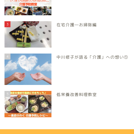
3
在宅介護―お掃除編
4
中川修子が語る「介護」への想い①
5
低栄養改善料理教室